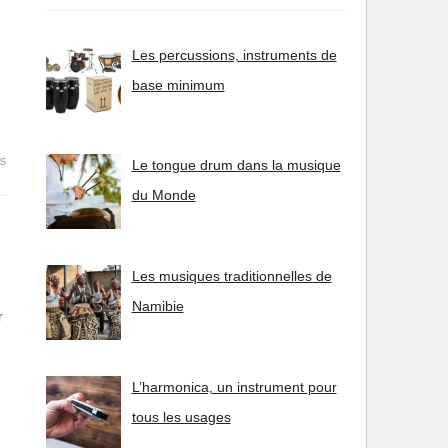
Les percussions, instruments de
base minimum
s
Le tongue drum dans la musique
du Monde
Les musiques traditionnelles de
Namibie
r
L’harmonica, un instrument pour
tous les usages