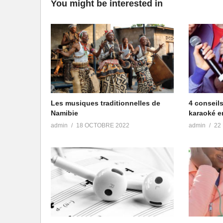
You might be interested in
Les musiques traditionnelles de
4 conseils
Namibie
karaoké e
admin
18 OCTOBRE 2022
admin
22