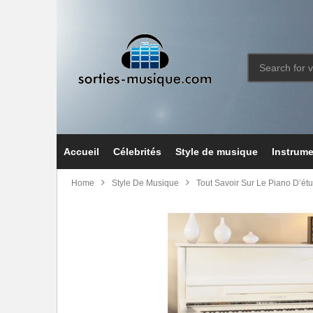
Accueil
Célebrités
Style de musique
Instrum
Home
Style De Musique
Tout Savoir Sur Le Piano D’ét