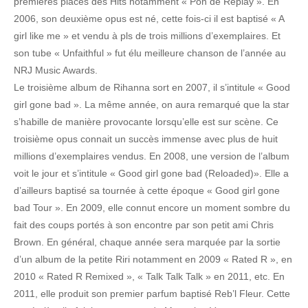
premières places des Hits notamment « Pon de Replay ». En
2006, son deuxième opus est né, cette fois-ci il est baptisé « A
girl like me » et vendu à pls de trois millions d’exemplaires. Et
son tube « Unfaithful » fut élu meilleure chanson de l’année au
NRJ Music Awards.
Le troisième album de Rihanna sort en 2007, il s’intitule « Good
girl gone bad ». La même année, on aura remarqué que la star
s’habille de manière provocante lorsqu’elle est sur scène. Ce
troisième opus connait un succès immense avec plus de huit
millions d’exemplaires vendus. En 2008, une version de l’album
voit le jour et s’intitule « Good girl gone bad (Reloaded)». Elle a
d’ailleurs baptisé sa tournée à cette époque « Good girl gone
bad Tour ». En 2009, elle connut encore un moment sombre du
fait des coups portés à son encontre par son petit ami Chris
Brown. En général, chaque année sera marquée par la sortie
d’un album de la petite Riri notamment en 2009 « Rated R », en
2010 « Rated R Remixed », « Talk Talk Talk » en 2011, etc. En
2011, elle produit son premier parfum baptisé Reb’l Fleur. Cette