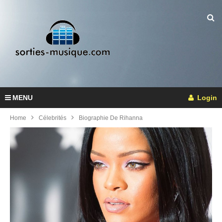
MENU
Login
Home
Célebrités
Biographie De Rihanna